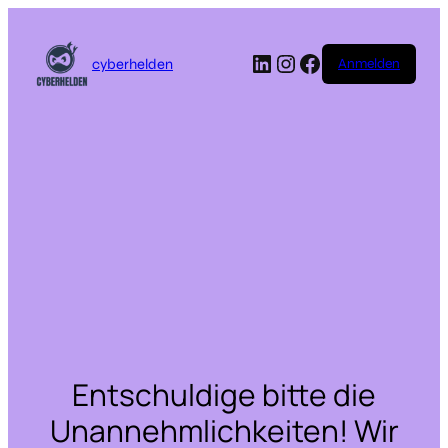
LinkedIn
Instagram
Facebook
cyberhelden
Anmelden
Entschuldige bitte die
Unannehmlichkeiten! Wir